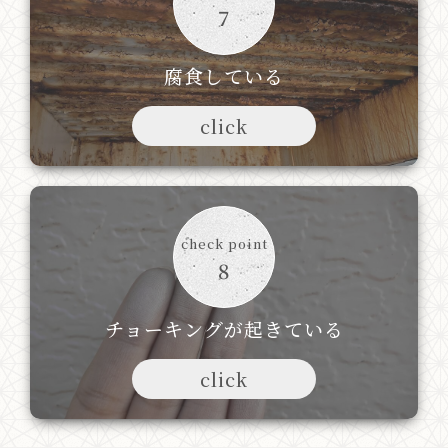
7
腐食している
click
check point
8
チョーキングが起きている
click