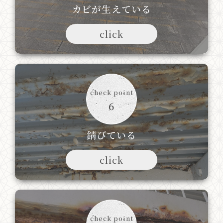
カビが生えている
click
check point
6
錆びている
click
check point