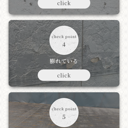
click
check point
4
膨れている
click
check point
5