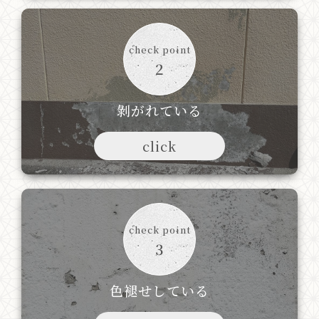
check point
2
剝がれている
click
check point
3
色褪せしている